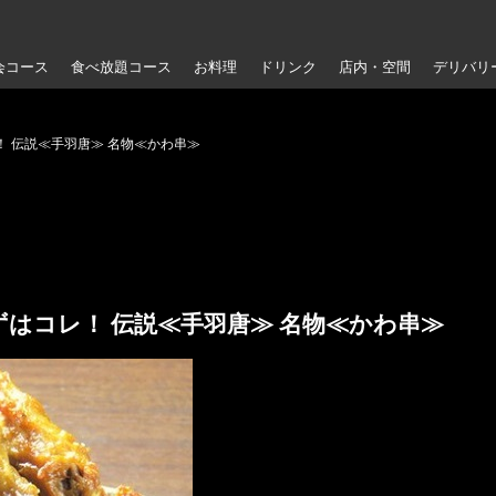
会コース
食べ放題コース
お料理
ドリンク
店内・空間
デリバリ
 伝説≪手羽唐≫ 名物≪かわ串≫
はコレ！ 伝説≪手羽唐≫ 名物≪かわ串≫