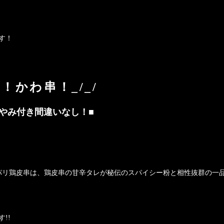
す！
！かわ串！_/_/
やみ付き間違いなし！■
パリ鶏皮串は、鶏皮串の甘辛タレが秘伝のスパイシー粉と相性抜群の一
!!